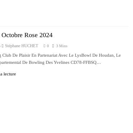
i Octobre Rose 2024
o
Stéphane HUCHET
0
3 Mins
 Club De Plaisir En Partenariat Avec Le LysBowl De Houdan, Le
partemental De Bowling Des Yvelines CD78-FFBSQ…
a lecture