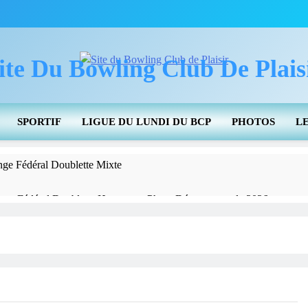
ite Du Bowling Club De Plais
SPORTIF
LIGUE DU LUNDI DU BCP
PHOTOS
L
nge Fédéral Doublette Mixte
nnat Fédéral Doublette Honneur – Phase Départementale 2026
tats 2025-2026 Et Des Actions Pour Promouvoir Le Bowling
Pour Info – Doublette Hommes Et Dames S
Individuels
CDC J3 – Résultats
Info De La