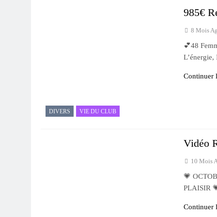
2 Mois Ago
985€ Ré
Le BC Plaisir Au To
8 Mois A
2 Mois Ago
Inscription Phase Ré
​💕​48 Fem
3 Mois Ago
L’énergie,
Continuer l
DIVERS
VIE DU CLUB
Vidéo 
10 Mois 
💗 OCTOB
PLAISIR 💗
Continuer l