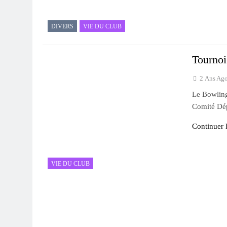
DIVERS
VIE DU CLUB
Tourno
2 Ans Ag
Le Bowling
Comité Dé
Continuer l
VIE DU CLUB