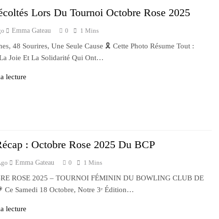
2 Mois Ago
2 Mois Ago
coltés Lors Du Tournoi Octobre Rose 2025
urnoi D’Orléans
Le BC Plaisir Vous Invite À Sa Sor
go
Emma Gateau
0
1 Mins
3 Mois Ago
gionale Honneur Et Excellence
mes, 48 Sourires, Une Seule Cause 🎗️ Cette Photo Résume Tout :
 La Joie Et La Solidarité Qui Ont…
a lecture
Récap : Octobre Rose 2025 Du BCP
Ago
Emma Gateau
0
1 Mins
RE ROSE 2025 – TOURNOI FÉMININ DU BOWLING CLUB DE
 Ce Samedi 18 Octobre, Notre 3ᵉ Édition…
a lecture