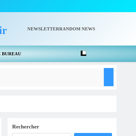
ir
NEWSLETTER
RANDOM NEWS
E BUREAU
aison 2026-2027 -Pour Le CD78 C’est À Rambouillet Le 26 Septembre
Rechercher
 FFBSQ – Vigilance Numérique