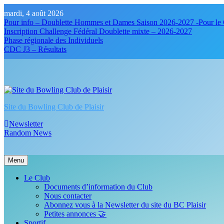
Skip
mardi, 4 août 2026
to
Pour info – Doublette Hommes et Dames Saison 2026-2027 -Pour le 
content
Inscription Challenge Fédéral Doublette mixte – 2026-2027
Phase régionale des Individuels
CDC J3 – Résultats
Site du Bowling Club de Plaisir
Newsletter
Random News
Menu
Le Club
Documents d’information du Club
Nous contacter
Abonnez vous à la Newsletter du site du BC Plaisir
Petites annonces 🤝
Sportif