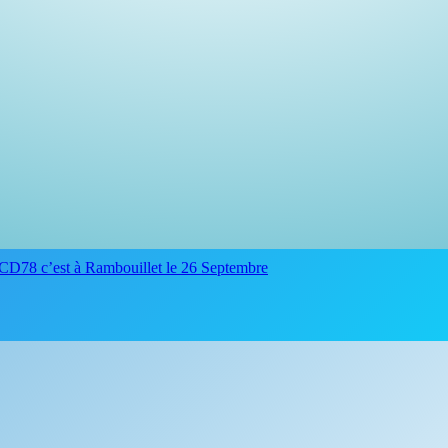
CD78 c’est à Rambouillet le 26 Septembre