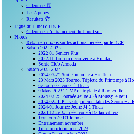
Calendrier 🗓️
Les équipes
Résultats 🏆
Ligue du Lundi du BCP
Calendrier d’entrainement du Lundi soir
Photos
Retour en photos sur les actions menées par le BCP
Saison 2022-2023
2022-01 Seniors Plus
2022-11 Tournoi découverte à Houdan
Sortie Club Armada
Saison 2023-2024
2024-05-25 Sortie annuelle à Honfleur
23 Mars 2023 Tournoi Triplette du Printemps à H
6e Journée Jeunes à Thiais
9 Mars 2023 TTMP en triplette à Rambouillet
2024-02-25 Journée Jeune J5 à Moussy le neuf
2024-02-10 Phase départementale des Senior + à 
2024-01 Journée Jeune J4 à Thiais
2023-12 2e Journée Jeune à Ballainvilliers
1ère journée R1 femmes
Entrainement novembre
Tournoi octobre rose 2023
Coupe René – Alain 2023