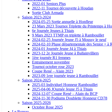
2022-01 Seniors Plus
2022-11 Tournoi découverte à Houdan
Sortie Club Armada
Saison 2023-2024
2024-05-25 Sortie annuelle à Honfleur
23 Mars 2023 Tournoi Triplette du Printemps à H
6e Journée Jeunes à Thiais
9 Mars 2023 TTMP en triplette à Rambouillet
2024-02-25 Journée Jeune J5 à Moussy le neuf
2024-02-10 Phase départementale des Senior + à 
2024-01 Journée Jeune J4 à Thiais
2023-12 2e Journée Jeune à Ballainvilliers
1ère journée R1 femmes
Entrainement novembre
Tournoi octobre rose 2023
Coupe René – Alain 2023
2023-09 1ere journée jeune à Rambouillet
Saison 2024-2025
2025-03 Individuel Honneur Rambouillet
2025-04-06 JOurnée Jeune J5 à Thiais
2024-12-07 Coupe René – Alain du BCP
2024-11-30 Podiums Doublette Honneur CD78
Saison 2025-2026
Octobre Rose 2025
Le Bureau