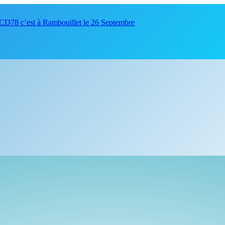
CD78 c’est à Rambouillet le 26 Septembre