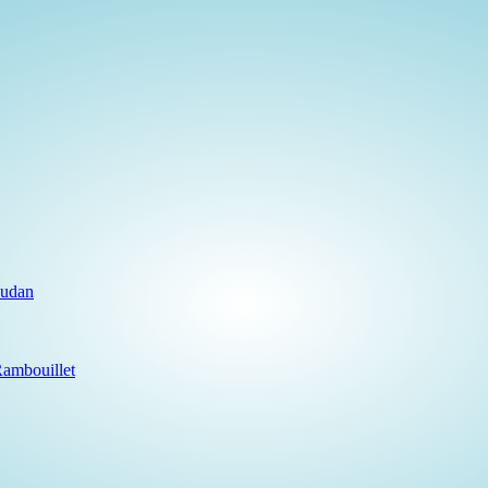
oudan
Rambouillet