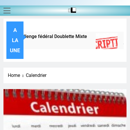
A
ion au challenge fédéral Doublette Mixte
Inscr
LA
 Ago
44 Minu
UNE
Home
Calendrier