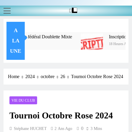
A
u challenge fédéral Doublette Mixte
Inscription Ch
LA
18 Heures Ago
UNE
Home
2024
octobre
26
Tournoi Octobre Rose 2024
VIE DU CLUB
Tournoi Octobre Rose 2024
0
Stéphane HUCHET
2 Ans Ago
3 Mins