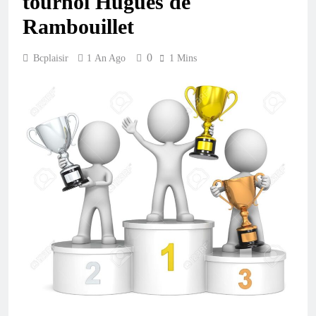
tournoi Hugues de
Rambouillet
0
Bcplaisir
1 An Ago
1 Mins