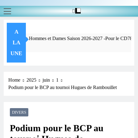
A
Pour info – Do
LA
Ago
UNE
Home
2025
juin
1
Podium pour le BCP au tournoi Hugues de Rambouillet
DIVERS
Podium pour le BCP au