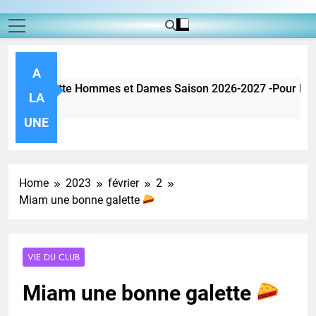
A
LA
Ago
UNE
Home
2023
février
2
Miam une bonne galette
VIE DU CLUB
Miam une bonne galette