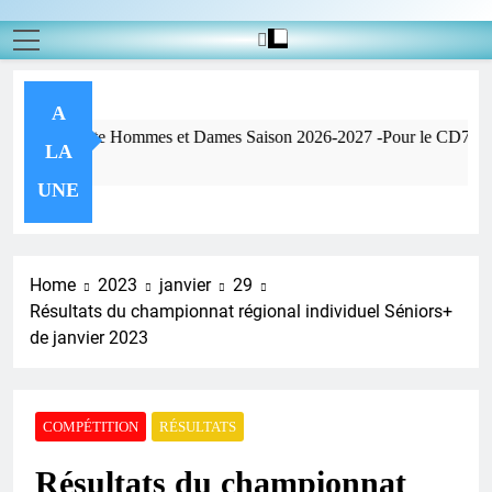
A
Pour info 
LA
 Ago
UNE
Home
2023
janvier
29
Résultats du championnat régional individuel Séniors+
de janvier 2023
COMPÉTITION
RÉSULTATS
Résultats du championnat