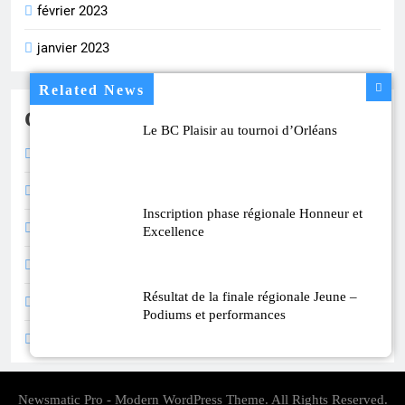
février 2023
janvier 2023
Related News
Catégories
Le BC Plaisir au tournoi d’Orléans
Calendrier
Compétition
Inscription phase régionale Honneur et
Divers
Excellence
Inscription
Résultat de la finale régionale Jeune –
Résultats
Podiums et performances
Vie du Club
Résultat du tournoi interne Doublette 2
huilages
Newsmatic Pro - Modern WordPress Theme. All Rights Reserved.