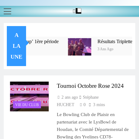
A
undi – Récap’ 1ère période
Résultats Triplette mixt
LA
3 Ans Ago
UNE
Tournoi Octobre Rose 2024
2 ans ago
Stéphane
HUCHET
0
3 mins
VIE DU CLUB
Le Bowling Club de Plaisir en
partenariat avec le LysBowl de
Houdan, le Comité Départemental de
Bowling des Yvelines CD78-