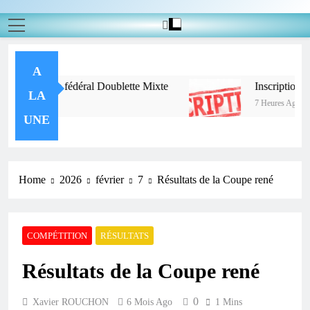
A
u challenge fédéral Doublette Mixte
Inscription Cha
LA
7 Heures Ago
UNE
Home
2026
février
7
Résultats de la Coupe rené
COMPÉTITION
RÉSULTATS
Résultats de la Coupe rené
0
Xavier ROUCHON
6 Mois Ago
1 Mins