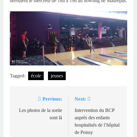
déroulent le mercredi de 18h à 19h au bowling de Maurepas.
Tagged:
école
jeunes
Previous:
Next:
Navigation
de
Les photos de la sortie
Intervention du BCP
sont là
auprès des enfants
l’article
hospitalisés de l’hôpital
de Poissy