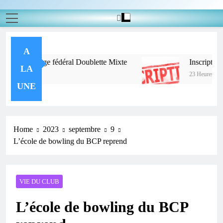
A
n au challenge fédéral Doublette Mixte
Inscription 
LA
go
23 Heures Ago
UNE
Home
2023
septembre
9
L’école de bowling du BCP reprend
VIE DU CLUB
L’école de bowling du BCP