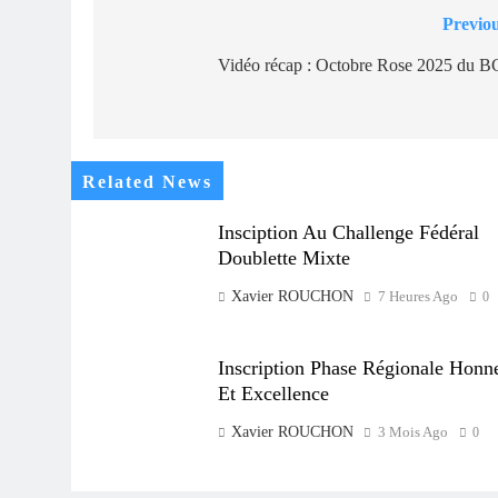
Previou
Navigation
de
Vidéo récap : Octobre Rose 2025 du B
l’article
Related News
Insciption Au Challenge Fédéral
Doublette Mixte
Xavier ROUCHON
7 Heures Ago
0
Inscription Phase Régionale Honn
Et Excellence
Xavier ROUCHON
3 Mois Ago
0