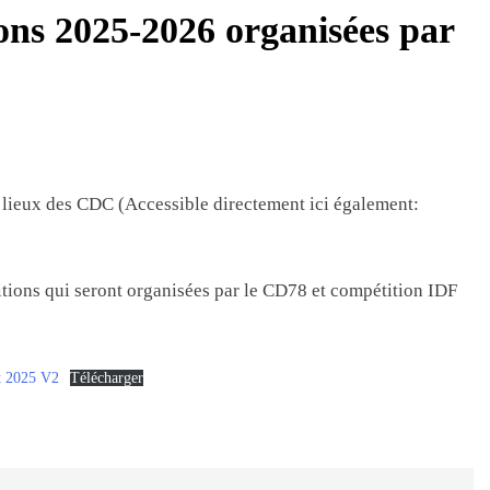
ons 2025-2026 organisées par
2 Mois Ago
2 Mois Ago
urnoi D’Orléans
Le BC Plaisir Vous Invite À Sa Sor
3 Mois Ago
gionale Honneur Et Excellence
 lieux des CDC (Accessible directement ici également:
itions qui seront organisées par le CD78 et compétition IDF
et 2025 V2
Télécharger