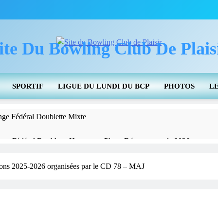
ite Du Bowling Club De Plais
SPORTIF
LIGUE DU LUNDI DU BCP
PHOTOS
L
nge Fédéral Doublette Mixte
nnat Fédéral Doublette Honneur – Phase Départementale 2026
tats 2025-2026 Et Des Actions Pour Promouvoir Le Bowling
tions 2025-2026 organisées par le CD 78 – MAJ
Pour Info – Doublette Hommes Et Dames S
Individuels
CDC J3 – Résultats
Info De La