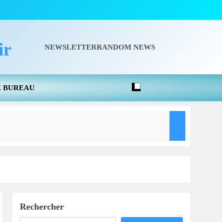
ir
NEWSLETTER
RANDOM NEWS
E BUREAU
aison 2026-2027 -Pour Le CD78 C’est À Rambouillet Le 26 Septembre
Rechercher
 FFBSQ – Vigilance Numérique