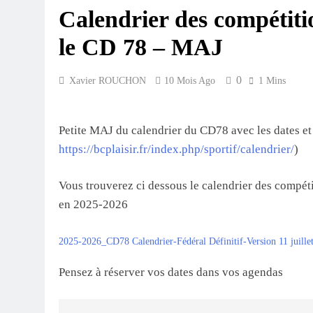
Calendrier des compétiti
2 Mois Ago
Le BC Plaisir Au To
le CD 78 – MAJ
2 Mois Ago
Inscription Phase Ré
0
Xavier ROUCHON
10 Mois Ago
1 Mins
3 Mois Ago
Petite MAJ du calendrier du CD78 avec les dates et
https://bcplaisir.fr/index.php/sportif/calendrier/
)
Vous trouverez ci dessous le calendrier des compét
en 2025-2026
2025-2026_CD78 Calendrier-Fédéral Définitif-Version 11 juill
Pensez à réserver vos dates dans vos agendas