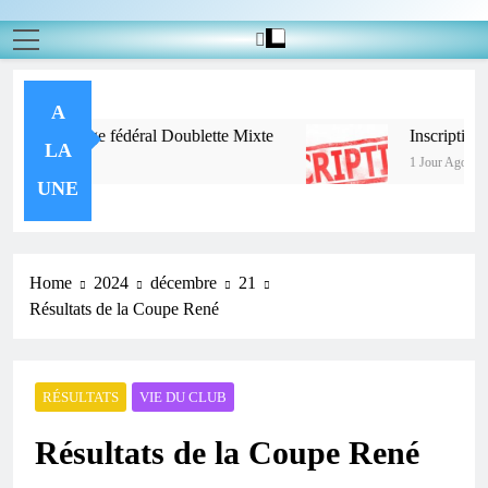
A
 au challenge fédéral Doublette Mixte
Inscription C
LA
1 Jour Ago
UNE
Home
2024
décembre
21
Résultats de la Coupe René
RÉSULTATS
VIE DU CLUB
Résultats de la Coupe René