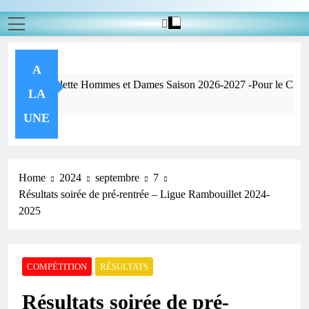
A
Pour
LA
nes Ago
UNE
Home
2024
septembre
7
Résultats soirée de pré-rentrée – Ligue Rambouillet 2024-
2025
COMPÉTITION
RÉSULTATS
Résultats soirée de pré-