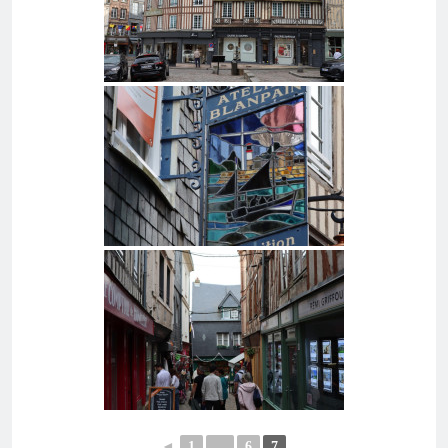
◄
1
...
6
7